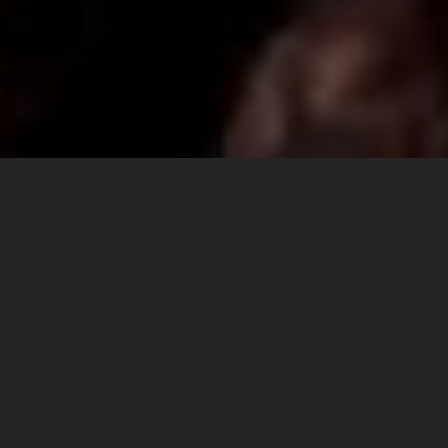
Já viu um post completo? :)
Bruna & Rodrigo