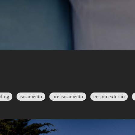
ding
casamento
pré casamento
ensaio externo