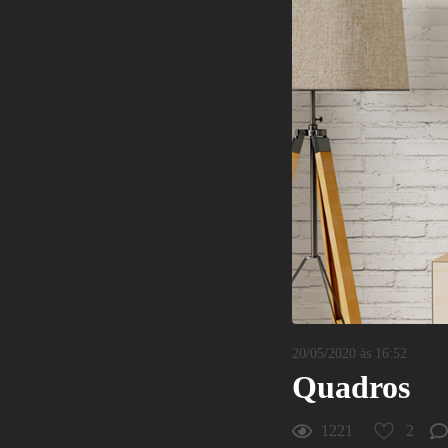
2
Curtir
Comentar
20/05/2020 às 16:52
Quadros
1221
2