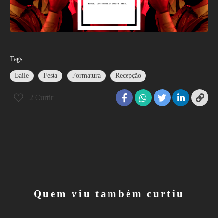
Tags
Baile
Festa
Formatura
Recepção
2
Curtir
Quem viu também curtiu