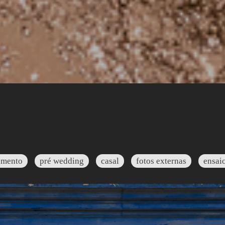
amento
pré wedding
casal
fotos externas
ensai