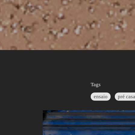
Tags
ensaio
pré cas