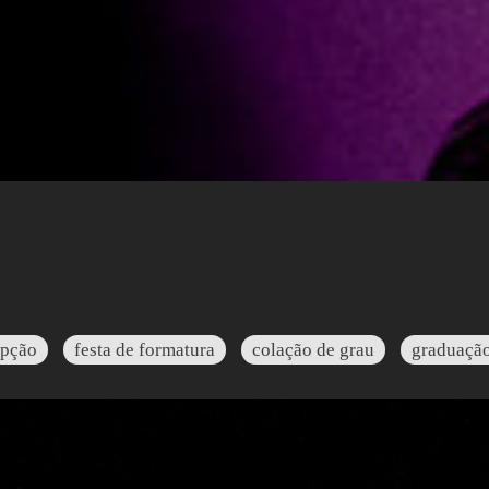
epção
festa de formatura
colação de grau
graduaçã