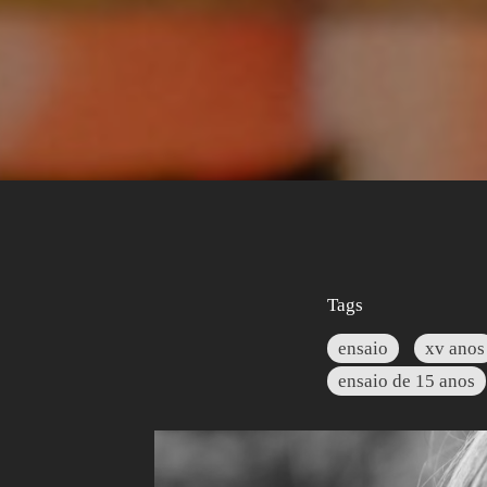
Tags
ensaio
xv anos
ensaio de 15 anos