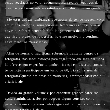
sendo reveladas no varal enquanto observava os negativos do
meu pai ganharem vida no estúdio aos fundos do nosso quintal.
São essas antigas lembranças que apesar do tempo seguem vivas
em minha memória, somando essas lembranças antigas com as
novas que foram construídas ao longo demais de 180 eventos
que tive o prazer de fotografar, hoje me motivam a continuar
neste meio tão maravilhoso!
Afim de honrar o tradicional sobrenome Lanzetta dentro da
fotografia, não medi esforços para sugar tudo que meu pai tinha
há oferecer em experiência, também investi em diversos cursos,
tendo hoje já participado em torno de 60, não só na área da
fotografia quanto nas áreas de marketing, empreendedorismo e
criatividade.
Devido ao grande volume e por encontrar grandes parceiros
nessa caminhada, acabei por receber alguns convites como
palestrante em congressos pelas região sul do pais, até o presente
momento totalizo 8 deles.