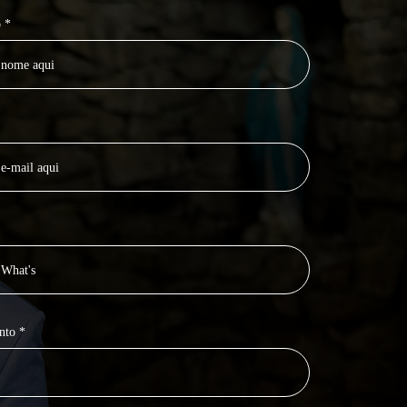
 *
nto *