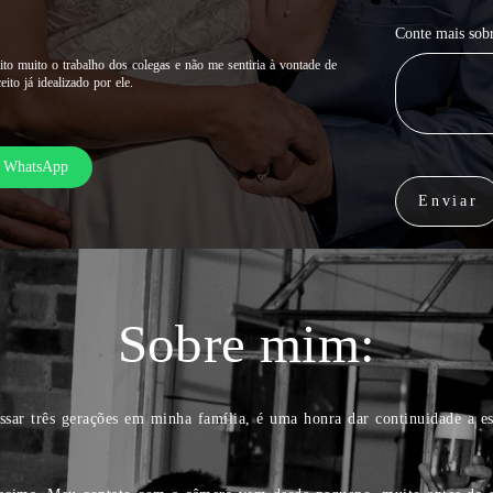
Conte mais sobr
to muito o trabalho dos colegas e não me sentiria à vontade de
ito já idealizado por ele.
o WhatsApp
Enviar
Sobre mim:
ssar três gerações em minha família, é uma honra dar continuidade a es