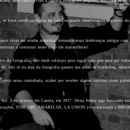
cima. Meu contato com a câmera vem desde pequeno, muito antes da di
 as fotos sendo reveladas no varal enquanto observava os negativos do
guem vivas em minha memória, somando essas lembranças antigas com a
 motivam a continuar neste meio tão maravilhoso!
ro da fotografia, não medi esforços para sugar tudo que meu pai tinh
e 60, não só na área da fotografia quanto nas áreas de marketing, empre
eiros nessa caminhada, acabei por receber alguns convites como palestr
a Sul. Este ocorreu em Canela, em 2017. Desta forma sigo buscando est
ociações, FINE ART, AMARELOS, LA UNION (internacional) e BRIDE, 