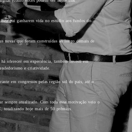
gital (como vocês podem ver nesse link:
 meu pai ganharem vida no estúdio aos fundos do
s novas que foram construídas ao longo demais de
a há oferecer em experiência, também investi em
endedorismo e criatividade.
ante em congressos pelas região sul do pais, até o
ar sempre atualizado. Com toda essa motivação veio o
totalizando hoje mais de 50 prêmios.