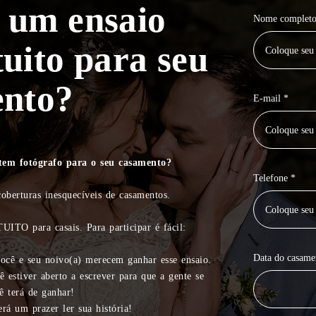
 um ensaio
Nome completo
tuito para seu
ento?
E-mail *
tem fotógrafo para o seu casamento?
Telefone *
oberturas inesquecíveis de casamentos.
ITO para casais. Para participar é fácil:
Data do casame
você e seu noivo(a) merecem ganhar esse ensaio.
estiver aberto a escrever para que a gente se
ê terá de ganhar!
erá um prazer ler sua história!