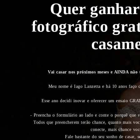
Quer ganhar
fotográfico gra
casam
Vai casar nos próximos meses e AINDA não 
Meu nome é Iago Lanzetta e há 10 anos faço c
Esse ano decidi inovar e oferecer um ensaio GRATU
- Preencha o formulário ao lado e conte o porquê que 
Todos que preencherem terão chance, quanto mais você 
conecte, mais chance voc
Fale bastante do seu sonho de casar, s