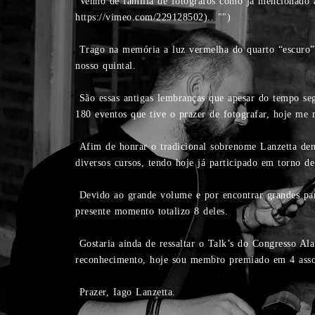
Venho de família de fotógrafos como já mencionado a
https://vimeo.com/229128502).. "‌")
Trago na memória a luz vermelha do quarto “escuro”,
nosso quintal.
São essas antigas lembranças que apesar do tempo se
180 eventos que tive o prazer de fotografar, hoje me
Afim de honrar o tradicional sobrenome Lanzetta dent
diversos cursos, tendo hoje já participado em torno d
Devido ao grande volume e por encontrar grandes parc
presente momento totalizo 8 deles.
Gostaria ainda de ressaltar o Talk’s do Congresso Al
reconhecimento, hoje sou membro premiado em 4 ass
Prazer, Iago Lanzetta.